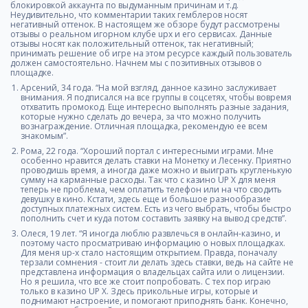
блокировкой аккаунта по выдуманным причинам и т.д.
Неудивительно, что комментарии таких гемблеров носят
негативный оттенок. В настоящем же обзоре будут рассмотрены
отзывы о реальном игорном клубе upx и его сервисах. Данные
отзывы носят как положительный оттенок, так негативный;
принимать решение об игре на этом ресурсе каждый пользователь
должен самостоятельно. Начнем мы с позитивных отзывов о
площадке.
Арсений, 34 года. “На мой взгляд, данное казино заслуживает
внимания. Я подписался на все группы в соцсетях, чтобы вовремя
отхватить промокод. Еще интересно выполнять разные задания,
которые нужно сделать до вечера, за что можно получить
вознаграждение. Отличная площадка, рекомендую ее всем
знакомым”.
Рома, 22 года. “Хороший портал с интересными играми. Мне
особенно нравится делать ставки на Монетку и Лесенку. Приятно
проводишь время, а иногда даже можно и выиграть кругленькую
сумму на карманные расходы. Так что с казино UP X для меня
теперь не проблема, чем оплатить телефон или на что сводить
девушку в кино. Кстати, здесь еще и большое разнообразие
доступных платежных систем. Есть из чего выбрать, чтобы быстро
пополнить счет и куда потом составить заявку на вывод средств”.
Олеся, 19 лет. “Я иногда люблю развлечься в онлайн-казино, и
поэтому часто просматриваю информацию о новых площадках.
Для меня up-x стало настоящим открытием. Правда, поначалу
терзали сомнения - стоит ли делать здесь ставки, ведь на сайте не
представлена информация о владельцах сайта или о лицензии.
Но я решила, что все же стоит попробовать. С тех пор играю
только в казино UP X. Здесь прикольные игры, которые и
поднимают настроение, и помогают приподнять банк. Конечно,