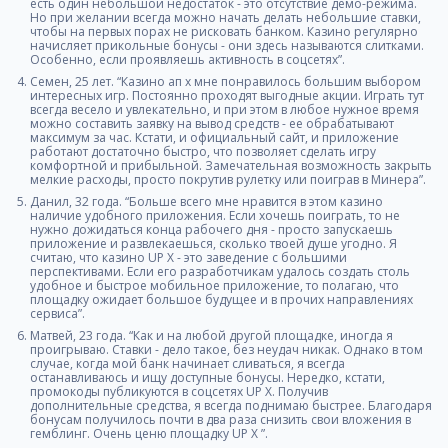
есть один небольшой недостаток - это отсутствие демо-режима.
Но при желании всегда можно начать делать небольшие ставки,
чтобы на первых порах не рисковать банком. Казино регулярно
начисляет прикольные бонусы - они здесь называются слитками.
Особенно, если проявляешь активность в соцсетях”.
Семен, 25 лет. “Казино ап х мне понравилось большим выбором
интересных игр. Постоянно проходят выгодные акции. Играть тут
всегда весело и увлекательно, и при этом в любое нужное время
можно составить заявку на вывод средств - ее обрабатывают
максимум за час. Кстати, и официальный сайт, и приложение
работают достаточно быстро, что позволяет сделать игру
комфортной и прибыльной. Замечательная возможность закрыть
мелкие расходы, просто покрутив рулетку или поиграв в Минера”.
Данил, 32 года. “Больше всего мне нравится в этом казино
наличие удобного приложения. Если хочешь поиграть, то не
нужно дожидаться конца рабочего дня - просто запускаешь
приложение и развлекаешься, сколько твоей душе угодно. Я
считаю, что казино UP X - это заведение с большими
перспективами. Если его разработчикам удалось создать столь
удобное и быстрое мобильное приложение, то полагаю, что
площадку ожидает большое будущее и в прочих направлениях
сервиса”.
Матвей, 23 года. “Как и на любой другой площадке, иногда я
проигрываю. Ставки - дело такое, без неудач никак. Однако в том
случае, когда мой банк начинает сливаться, я всегда
останавливаюсь и ищу доступные бонусы. Нередко, кстати,
промокоды публикуются в соцсетях UP X. Получив
дополнительные средства, я всегда поднимаю быстрее. Благодаря
бонусам получилось почти в два раза снизить свои вложения в
гемблинг. Очень ценю площадку UP X ”.