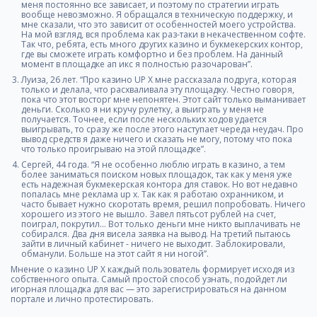
меня постоянно все зависает, и поэтому по стратегии играть
вообще невозможно. Я обращался в техническую поддержку, и
мне сказали, что это зависит от особенностей моего устройства.
На мой взгляд, вся проблема как раз-таки в некачественном софте.
Так что, ребята, есть много других казино и букмекерских контор,
где вы сможете играть комфортно и без проблем. На данный
момент в площадке ап икс я полностью разочарован”.
Луиза, 26 лет. “Про казино UP X мне рассказала подруга, которая
только и делала, что расхваливала эту площадку. Честно говоря,
пока что этот восторг мне непонятен. Этот сайт только выманивает
деньги. Сколько я ни кручу рулетку, а выиграть у меня не
получается. Точнее, если после нескольких ходов удается
выигрывать, то сразу же после этого наступает череда неудач. Про
вывод средств я даже ничего и сказать не могу, потому что пока
что только проигрываю на этой площадке”.
Сергей, 44 года. “Я не особенно люблю играть в казино, а тем
более заниматься поиском новых площадок, так как у меня уже
есть надежная букмекерская контора для ставок. Но вот недавно
попалась мне реклама up x. Так как я работаю охранником, и
часто бывает нужно скоротать время, решил попробовать. Ничего
хорошего из этого не вышло. Завел пятьсот рублей на счет,
поиграл, покрутил... Вот только деньги мне никто выплачивать не
собирался. Два дня висела заявка на вывод. На третий пытаюсь
зайти в личный кабинет - ничего не выходит. Заблокировали,
обманули. Больше на этот сайт я ни ногой”.
Мнение о казино UP X каждый пользователь формирует исходя из
собственного опыта. Самый простой способ узнать, подойдет ли
игорная площадка для вас — это зарегистрироваться на данном
портале и лично протестировать.