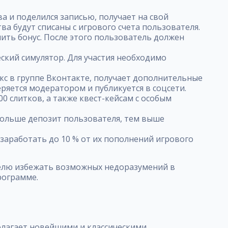
а и поделился записью, получает на свой
тва будут списаны с игрового счета пользователя.
чить бонус. После этого пользователь должен
ский симулятор. Для участия необходимо
Икс в группе Вконтакте, получает дополнительные
еряется модератором и публикуется в соцсети.
0 слитков, а также квест-кейсам с особым
 больше депозит пользователя, тем выше
 заработать до 10 % от их пополнений игрового
телю избежать возможных недоразумений в
рограмме.
олагает новейшими и классическими