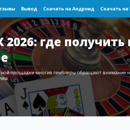
тзывы
Вывод
Скачать на Андроид
Скачать на 
X 2026: где получит
ре
ртной площадки многие гемблеры обращают внимание н
лям.