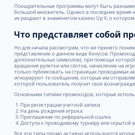
Поощрительные программы могут быть разными —
большой множитель. Однако в последнее время н
их раздают в знаменитом казино Up X, о котором 
Что представляет собой п
Но для начала рассмотрим, что же принято поним
представление о данном виде бонусов. Промоко
дополнительных символов), при помощи которой 
вращения рулетки или слотов, начисление на игр
только публиковать на страницах проводимых ак
игнорируют те сообщения, которые им отправляе
которой пользователь получит свое вознагражде
Основными типами промокодов, которые использ
При регистрации учетной записи.
На день рождения игрока.
Приглашение по реферальной ссылке.
Доступа к проводимому турниру или скрытой а
Все эти типы промо активно используются игорно