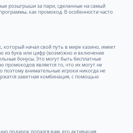
ые розыгрыши за пари, сделанные на самый
рограммы, как промокод. В особенности часто
, который начал свой путь в мире казино, имеет
 из букв или цифр (возможно и включение
льные бонусы. Это могут быть бесплатные
ю промокодов является то, что их могут не
но поэтому внимательные игроки никогда не
ержатся заветная комбинация, с помощью
нно подарок попался вам, его активация