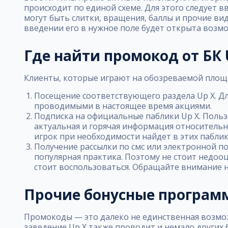
происходит по единой схеме. Для этого следует 
могут быть слитки, вращения, баллы и прочие вид
введении его в нужное поле будет открыта возм
Где найти промокод от БК 
Клиенты, которые играют на обозреваемой площ
Посещение соответствующего раздела Up X. Дл
проводимыми в настоящее время акциями.
Подписка на официальные паблики Up X. Польз
актуальная и горячая информация относительн
игрок при необходимости найдет в этих пабли
Получение рассылки по смс или электронной по
популярная практика. Поэтому не стоит недо
стоит воспользоваться. Обращайте внимание н
Прочие бонусные программ
Промокоды — это далеко не единственная возмож
заведение Up X также проводит и немало других 