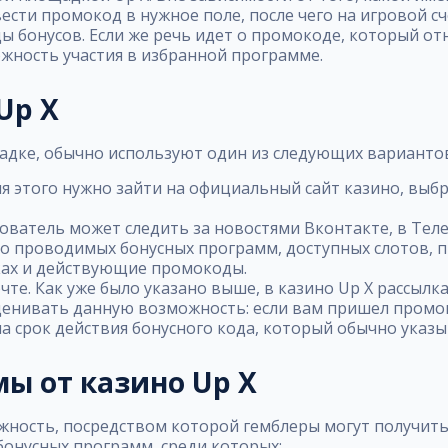
ввести промокод в нужное поле, после чего на игровой 
ы бонусов. Если же речь идет о промокоде, который отн
ожность участия в избранной программе.
Up X
адке, обычно используют один из следующих вариантов
я этого нужно зайти на официальный сайт казино, выбр
ователь может следить за новостями Вконтакте, в Теле
о проводимых бонусных программ, доступных слотов, пр
ках и действующие промокоды.
чте. Как уже было указано выше, в казино Up X рассы
оценивать данную возможность: если вам пришел промо
а срок действия бонусного кода, который обычно указы
ы от казино Up X
ность, посредством которой гемблеры могут получить
бонусных программ, среди которых: