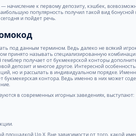
 начисление к первому депозиту, кэшбек, всевозможн
аибольшую популярность получил такой вид бонусной п
сегодня и пойдет речь.
ромокод
ать под данным термином. Ведь далеко не всякий игрок
дом принято называть специализированную комбинацию
гемблер получает от букмекерской конторы дополните
овой депозит и многое другое. Интересной особенность
ций, но и рассылать в индивидуальном порядке. Имен
т букмекерская контора. Ведь именно в них может сод
ние.
уются в современных игорных заведениях, выступают:
кции.
й площадкой Up X. Вне зависимости от того, какой име