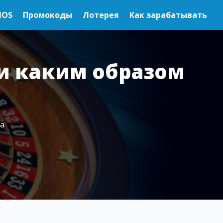
IOS
Промокоды
Лотерея
Как зарабатывать
ь и каким образом
а